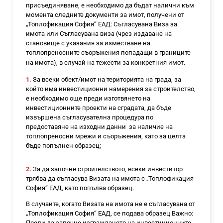
присъединяване, е необходимо да бъдат налични към
момента следните документи за имот, получени от
„Топлофикация София“ ЕАД: Съгласувана Виза за
имота или Съгласувана виза (чрез издаване на
становище с
указания за изместване на
топлопреносните
съоръжения попадащи в границите
на имота),
в случай на тежести за конкретния имот
.
1.
За всеки обект/имот на територията на града, за
който има инвестиционни намерения за строителство,
е необходимо още преди изготвянето на
инвестиционните проекти на сградата, да бъде
извършена съгласувателна процедура по
предоставяне на изходни данни за наличие на
топлопреносни мрежи и съоръжения, като за целта
бъде попълнен образец
;
2.
За да започне строителството, всеки инвеститор
трябва да съгласува Визата на имота с „Топлофикация
София“ ЕАД, като попълва образец
.
В случаите, когато Визата на имота не е съгласувана от
„Топлофикация София“ ЕАД, се подава
образец Важно:
Преди да започне изграждането на инвестиционните