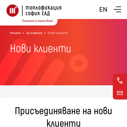
Покажи
EN
Начало
За клиента
Нови клиенти
Нови клиенти
Присъединяване на нови
клиенти