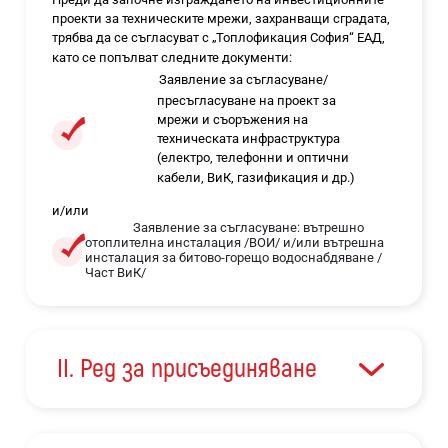
проекти за техническите мрежи, захранващи сградата,
трябва да се съгласуват с „Топлофикация София“ ЕАД,
като се попълват следните документи:
Заявление за съгласуване/
пресъгласуване на проект за
мрежи и съоръжения на
техническата инфраструктура
(електро, телефонни и оптични
кабели, ВиК, газификация и др.)
и/или
Заявление за съгласуване: вътрешно
отоплителна инсталация /ВОИ/ и/или вътрешна
инсталация за битово-горещо водоснабдяване /
Част ВиК/
II. Ред за присъединяване