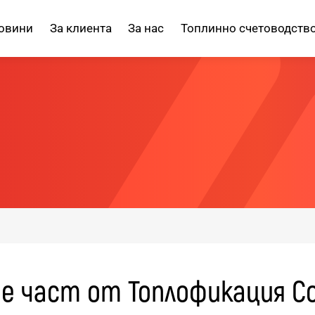
овини
За клиента
За нас
Топлинно счетоводств
 част от Топлофикация С