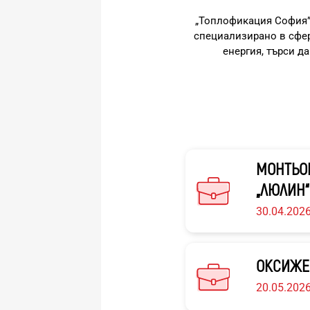
„Топлофикация София” 
специализирано в сфер
енергия, търси д
МОНТЬОР
„ЛЮЛИН“
30.04.202
ОКСИЖЕ
20.05.202