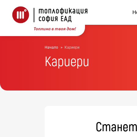
Н
Начало
Кариери
Кариери
Станете