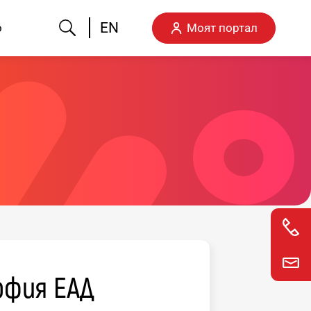
Търсене
EN
о
Моят портал
офия ЕАД