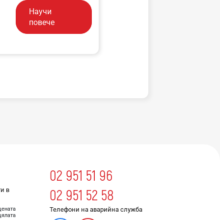
Научи
повече
02 951 51 96
и в
02 951 52 58
Телефони на аварийна служба
цената
цялата